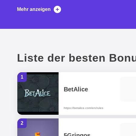
Bonusguthaben oder sogar echtes Geld. Bonus Crab Cas
Einbindung des beliebten Greifautomatfeatures aus, das viel
Mehr anzeigen
kennen.
In jedem Abschnitt stellt man Ihnen die beste Plattformen vor
geben detaillierte Informationen zu Boni, Bedingungen u
erfährt man, wie das Bonus Crab Feature funktioniert und 
kannst​.
Liste der besten Bon
Im weiteren Verlauf des Artikels wird der Leser nicht nur e
Casinos kennenlernen, sondern auch erfahren, welche Vor-
haben, welche Boni und Sonderaktionen sie anbieten un
1
Spielerfahrung herausholen kann​.
BetAlice
https://betalice.com/en/rules
2
5Gringos