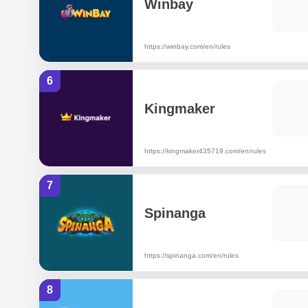
Winbay
https://winbay.com/en/rules
6
Kingmaker
https://kingmaker435719.com/en/rules
7
Spinanga
https://spinanga.com/en/rules
8