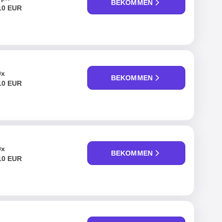
BEKOMMEN
10 EUR
0х
BEKOMMEN
10 EUR
0х
BEKOMMEN
10 EUR