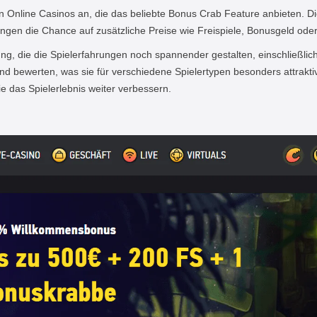
n Online Casinos an, die das beliebte Bonus Crab Feature anbieten. Di
ungen die Chance auf zusätzliche Preise wie Freispiele, Bonusgeld ode
ung, die die Spielerfahrungen noch spannender gestalten, einschließ
nd bewerten, was sie für verschiedene Spielertypen besonders attrakti
 das Spielerlebnis weiter verbessern​.