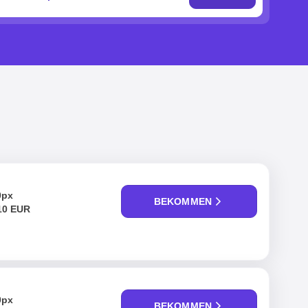
0px
BEKOMMEN
10 EUR
0px
BEKOMMEN