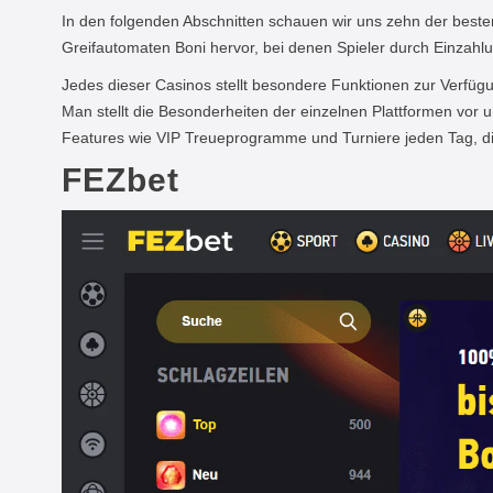
In den folgenden Abschnitten schauen wir uns zehn der beste
Greifautomaten Boni hervor, bei denen Spieler durch Einzahl
Jedes dieser Casinos stellt besondere Funktionen zur Verfüg
Man stellt die Besonderheiten der einzelnen Plattformen vor u
Features wie VIP Treueprogramme und Turniere jeden Tag, die
FEZbet