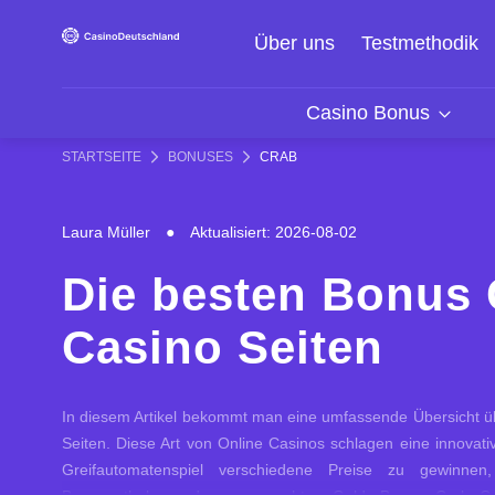
Über uns
Testmethodik
Casino Bonus
STARTSEITE
BONUSES
CRAB
Laura Müller
●
Aktualisiert:
2026-08-02
Die besten Bonus 
Casino Seiten
In diesem Artikel bekommt man eine umfassende Übersicht ü
Seiten. Diese Art von Online Casinos schlagen eine innovative
Greifautomatenspiel verschiedene Preise zu gewinnen,