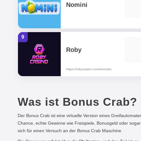
Nomini
9
Roby
https://robycasino.com/en/rules
Was ist Bonus Crab?
Der Bonus Crab ist eine virtuelle Version eines Greifautomate
Chance, echte Gewinne wie Freispiele, Bonusgeld oder sogar Ec
sich für einen Versuch an der Bonus Crab Maschine.