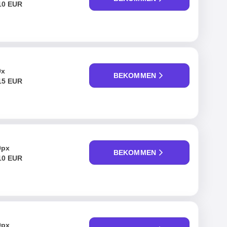
10 EUR
0х
BEKOMMEN
15 EUR
0px
BEKOMMEN
10 EUR
0px