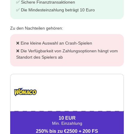
✅ Sichere Finanztransaktionen
✅ Die Mindesteinzahlung beträgt 10 Euro
Zu den Nachteilen gehören:
❌ Eine kleine Auswahl an Crash-Spielen
❌ Die Verfügbarkeit von Zahlungsoptionen hängt vom
Standort des Spielers ab
10 EUR
Min. Einzahlung
250% bis zu €2500 + 200 FS