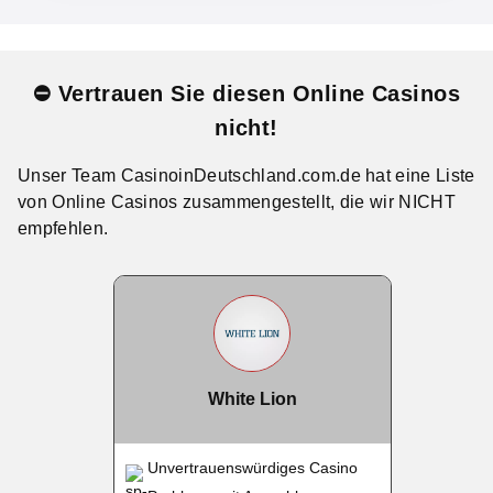
⛔ Vertrauen Sie diesen Online Casinos
nicht!
Unser Team CasinoinDeutschland.com.de hat eine Liste
von Online Casinos zusammengestellt, die wir NICHT
empfehlen.
White Lion
Unvertrauenswürdiges Casino