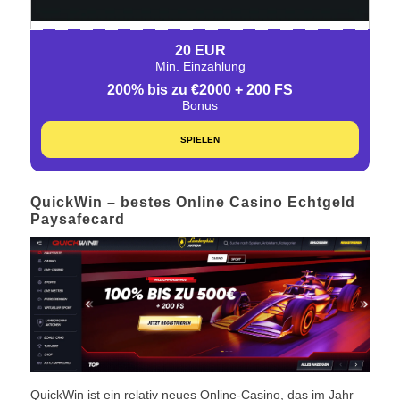
20 EUR
Min. Einzahlung
200% bis zu €2000 + 200 FS
Bonus
SPIELEN
QuickWin – bestes Online Casino Echtgeld
Paysafecard
QuickWin ist ein relativ neues Online-Casino, das im Jahr