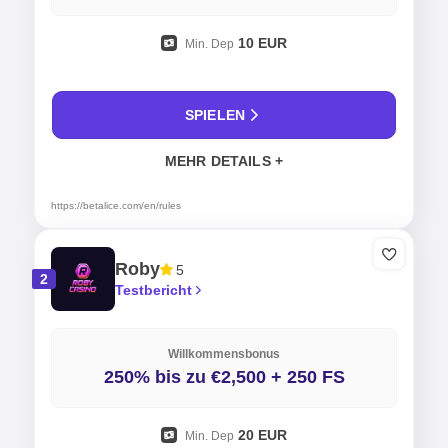
10 EUR
Min. Dep
SPIELEN
MEHR DETAILS +
https://betalice.com/en/rules
Roby
5
2
Testbericht
Willkommensbonus
250% bis zu €2,500 + 250 FS
20 EUR
Min. Dep