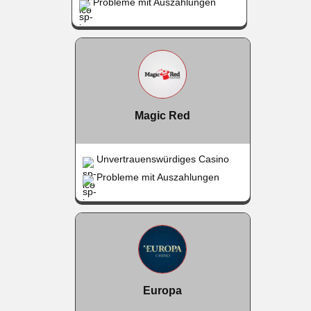
Probleme mit Auszahlungen
Magic Red
Unvertrauenswürdiges Casino
Probleme mit Auszahlungen
Europa