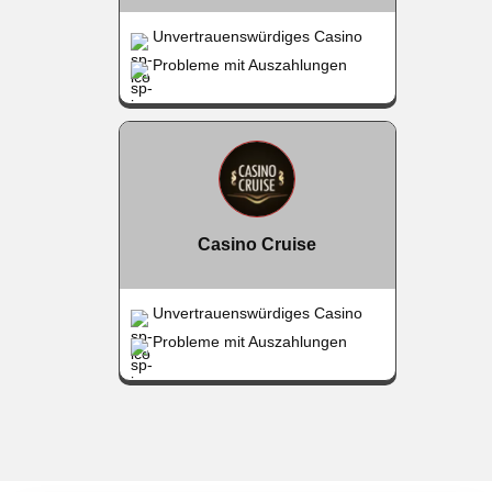
Unvertrauenswürdiges Casino
Probleme mit Auszahlungen
Casino Cruise
Unvertrauenswürdiges Casino
Probleme mit Auszahlungen