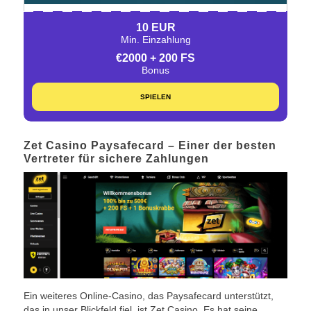
10 EUR
Min. Einzahlung
€2000 + 200 FS
Bonus
SPIELEN
Zet Casino Paysafecard – Einer der besten
Vertreter für sichere Zahlungen
Ein weiteres Online-Casino, das Paysafecard unterstützt,
das in unser Blickfeld fiel, ist Zet Casino. Es hat seine