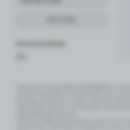
100% BIS ZU €500
ZUM CASINO
Einzahlungsmethoden
Fezbet Casino ist eine komplette Glücksspielplattform, die so
sich jedoch ausschließlich auf die Casinospiele, die von die
Das Design der Seite wird von dunklen und warmen Farben domi
Casino-Katalog enthält mehr als 2.100 Spiele, und diese Zah
Glücksspielfans gerne besuchen.
Indem Sie die folgende Bewertung lesen, erfahren Sie, ob das
erwarten können, sowie Details zur Erstellung eines Kontos