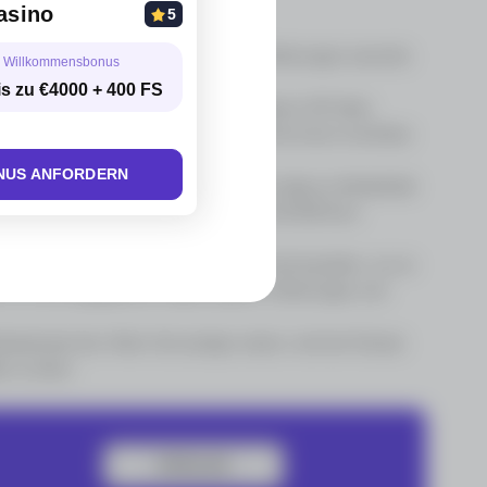
asino
5
eler im Online Casino verbringt und Erfahrungen sammelt,
Willkommensbonus
s zu €4000 + 400 FS
selkurs. Deutsche Spieler, die eine höhere VIP-Stufe
lichen Manager zu bekommen, der für Sie immer erreichbar
NUS ANFORDERN
e Online-Casinos Slot-Turniere. Dies trägt zur Attraktivität
ier können Sie einen Jackpot von bis zu 120.000 Euro
. Im Fezbet-Online-Casino müssen Sie nicht bezahlen, um an
n nur die angegebenen Spiele spielen, Erfahrungen und
desteinsatz fest. Wenn Sie weniger setzen, wird der Einsatz
n zu lesen.
SPIELEN