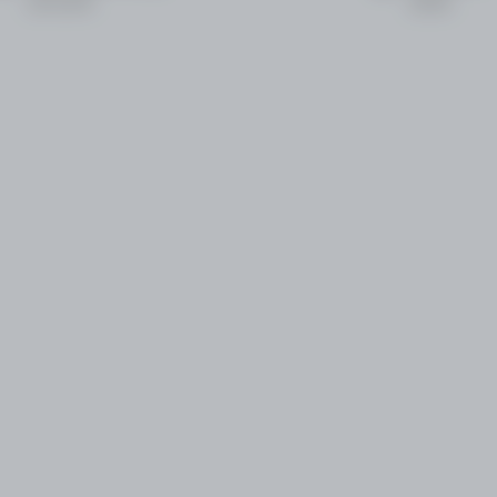
20 EUR
2020