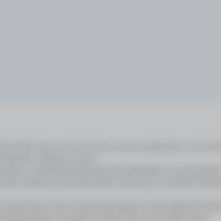
wohl Online-Casino und Live-Casino als auch virtuelle Sport- und Live-
sem Betreiber angeboten werden.
niert, und die deutschsprachige Seite hilft Spielern aus Deutschland
l wächst ständig. Eine große Auswahl an Bonusse und zahlreiche Werb
 Fezbet Online Casino in Deutschland legal ist, welche Spiele der Betr
, Zahlungsmethoden, Kontakte mit Support-Team und mobiles Casino.