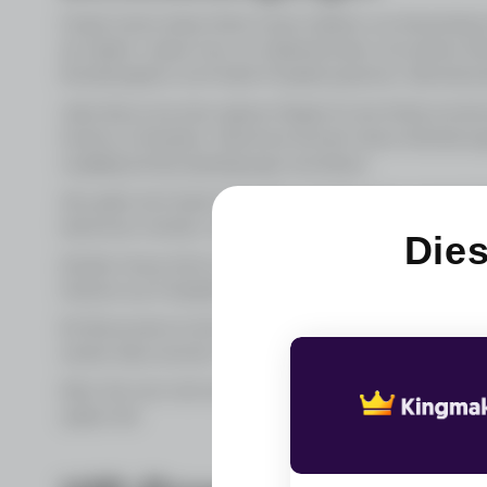
Fezbet Casino bietet Online-Casino-Spielern aus Deutschlan
der Spieler, sodass Fans von Spielautomaten und anderen 
Einzahlungsboni und Fezbet-Freispiele gewinnen. Bemerkens
Jeder Bonus hat seine eigenen Regeln für den Erhalt und die
Anzahl von Einsätzen. Manchmal sind die Casino-Anforderung
sorgfältig die Bonusbedingungen durchlesen.
Hier gelten die Fezbet Casino Bonusbedingungen, wonach die
bekommen möchten, sollten Sie ein anderes Casino auswähl
Dies
Darüber hinaus lohnt es sich, die Wettanforderungen des Fez
Gewinne aus Freispielen unterliegen einer Wettanforderung 
Ein Bonuscode ist nicht erforderlich, um die Aktion zu aktiv
werden diese storniert. Erhalten Sie jetzt den besten Casino 
Wenn Sie noch nicht sicher sind, versuchen Sie ohne Einzahl
spielen Sie!