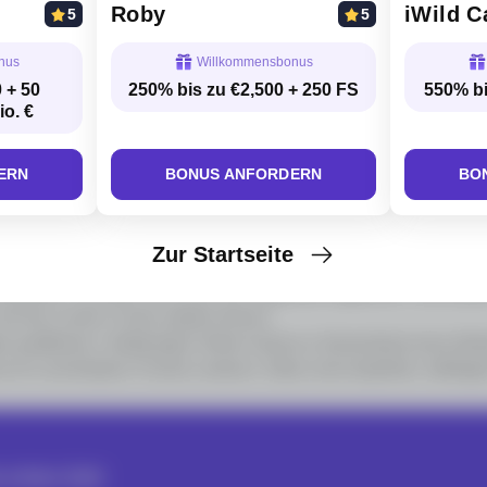
bet Casino
Roby
iWild C
5
5
in angenehmes Geschenk wie das VIP-Programm. Je mehr Zeit der Spi
nus
Willkommensbonus
System vom Anfänger bis zum König eingeführt.
 + 50
250% bis zu €2,500 + 250 FS
550% bi
, höhere monatliche Limits auf Geldauszahlungen und attraktiven Wech
o. €
 5 % bis 15 %. Hier haben Sie außerdem die Möglichkeit einen persön
ERN
BONUS ANFORDERN
BO
esonders ehrgeizige Spieler organisiert. Heutzutage veranstalten viel
 versuchen, andere Spieler um große oder kleine Preise zu schlagen. H
Zur Startseite
est-Einsatz-Betrag, Zeit-Einschränkung und bestimmte Turnier-Spiele
mitmachen, und dazu muss man sich nirgendwo registrieren. Sie müsse
die Sie in einem Turnier spielen können.
tze qualifizieren. Häufig legen Online-Casinos in Deutschland einen Min
n für verschiedene Turniere variieren. Daher wird empfohlen, dieRegel
 echtes Geld