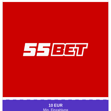
10 EUR
Min. Einzahlung