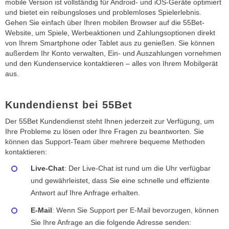
mobile Version ist vollständig für Android- und iOS-Geräte optimiert
und bietet ein reibungsloses und problemloses Spielerlebnis.
Gehen Sie einfach über Ihren mobilen Browser auf die 55Bet-
Website, um Spiele, Werbeaktionen und Zahlungsoptionen direkt
von Ihrem Smartphone oder Tablet aus zu genießen. Sie können
außerdem Ihr Konto verwalten, Ein- und Auszahlungen vornehmen
und den Kundenservice kontaktieren – alles von Ihrem Mobilgerät
aus.
Kundendienst bei 55Bet
Der 55Bet Kundendienst steht Ihnen jederzeit zur Verfügung, um
Ihre Probleme zu lösen oder Ihre Fragen zu beantworten. Sie
können das Support-Team über mehrere bequeme Methoden
kontaktieren:
Live-Chat
: Der Live-Chat ist rund um die Uhr verfügbar
und gewährleistet, dass Sie eine schnelle und effiziente
Antwort auf Ihre Anfrage erhalten.
E-Mail
: Wenn Sie Support per E-Mail bevorzugen, können
Sie Ihre Anfrage an die folgende Adresse senden: