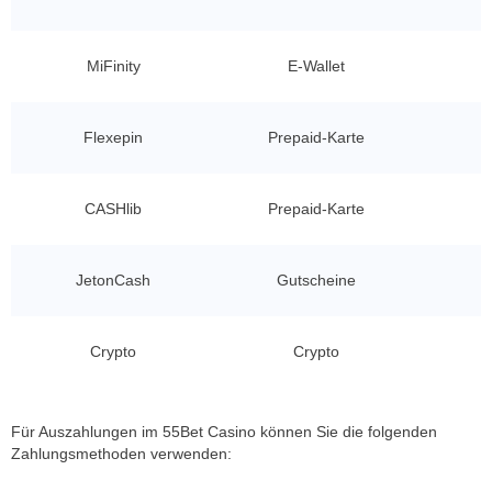
MiFinity
E-Wallet
Flexepin
Prepaid-Karte
CASHlib
Prepaid-Karte
JetonCash
Gutscheine
Crypto
Crypto
Für Auszahlungen im 55Bet Casino können Sie die folgenden
Zahlungsmethoden verwenden: