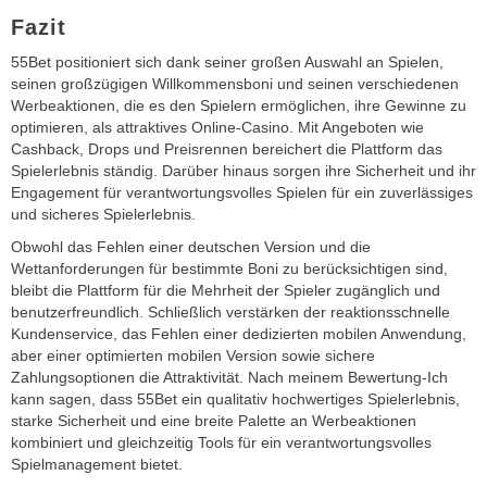
Fazit
55Bet positioniert sich dank seiner großen Auswahl an Spielen,
seinen großzügigen Willkommensboni und seinen verschiedenen
Werbeaktionen, die es den Spielern ermöglichen, ihre Gewinne zu
optimieren, als attraktives Online-Casino. Mit Angeboten wie
Cashback, Drops und Preisrennen bereichert die Plattform das
Spielerlebnis ständig. Darüber hinaus sorgen ihre Sicherheit und ihr
Engagement für verantwortungsvolles Spielen für ein zuverlässiges
und sicheres Spielerlebnis.
Obwohl das Fehlen einer deutschen Version und die
Wettanforderungen für bestimmte Boni zu berücksichtigen sind,
bleibt die Plattform für die Mehrheit der Spieler zugänglich und
benutzerfreundlich. Schließlich verstärken der reaktionsschnelle
Kundenservice, das Fehlen einer dedizierten mobilen Anwendung,
aber einer optimierten mobilen Version sowie sichere
Zahlungsoptionen die Attraktivität. Nach meinem Bewertung-Ich
kann sagen, dass 55Bet ein qualitativ hochwertiges Spielerlebnis,
starke Sicherheit und eine breite Palette an Werbeaktionen
kombiniert und gleichzeitig Tools für ein verantwortungsvolles
Spielmanagement bietet.