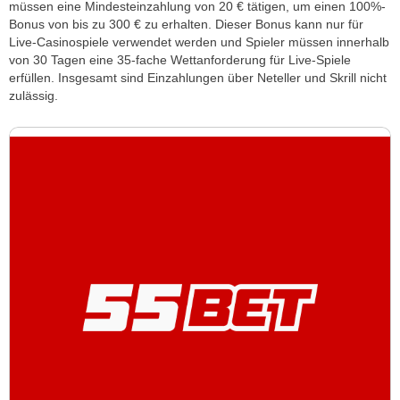
müssen eine Mindesteinzahlung von 20 € tätigen, um einen 100%-
Bonus von bis zu 300 € zu erhalten. Dieser Bonus kann nur für
Live-Casinospiele verwendet werden und Spieler müssen innerhalb
von 30 Tagen eine 35-fache Wettanforderung für Live-Spiele
erfüllen. Insgesamt sind Einzahlungen über Neteller und Skrill nicht
zulässig.