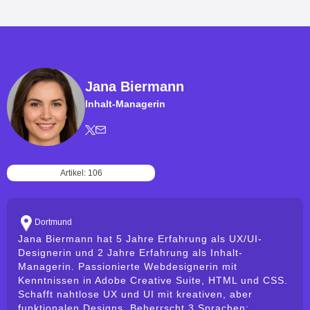
Jana Biermann
Inhalt-Managerin
Artikel: 106
Dortmund
Jana Biermann hat 5 Jahre Erfahrung als UX/UI-
Designerin und 2 Jahre Erfahrung als Inhalt-
Managerin. Passionierte Webdesignerin mit
Kenntnissen in Adobe Creative Suite, HTML und CSS.
Schafft nahtlose UX und UI mit kreativen, aber
funktionalen Designs. Beherrscht 3 Sprachen: