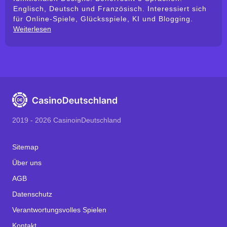
Englisch, Deutsch und Französisch. Interessiert sich
für Online-Spiele, Glücksspiele, KI und Blogging.
Weiterlesen
2019 - 2026 CasinoinDeutschland
Sitemap
Über uns
AGB
Datenschutz
Verantwortungsvolles Spielen
Kontakt