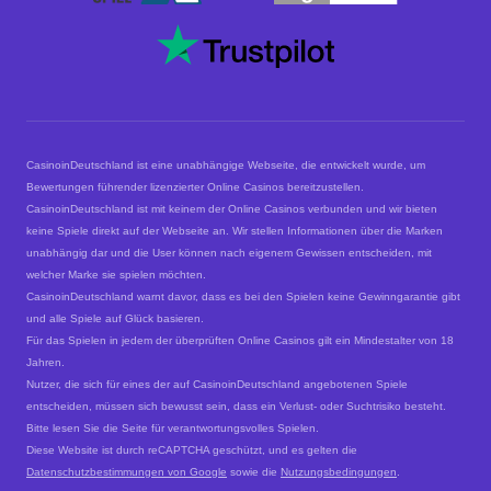
CasinoinDeutschland ist eine unabhängige Webseite, die entwickelt wurde, um
Bewertungen führender lizenzierter Online Casinos bereitzustellen.
CasinoinDeutschland ist mit keinem der Online Casinos verbunden und wir bieten
keine Spiele direkt auf der Webseite an. Wir stellen Informationen über die Marken
unabhängig dar und die User können nach eigenem Gewissen entscheiden, mit
welcher Marke sie spielen möchten.
CasinoinDeutschland warnt davor, dass es bei den Spielen keine Gewinngarantie gibt
und alle Spiele auf Glück basieren.
Für das Spielen in jedem der überprüften Online Casinos gilt ein Mindestalter von 18
Jahren.
Nutzer, die sich für eines der auf CasinoinDeutschland angebotenen Spiele
entscheiden, müssen sich bewusst sein, dass ein Verlust- oder Suchtrisiko besteht.
Bitte lesen Sie die Seite für verantwortungsvolles Spielen.
Diese Website ist durch reCAPTCHA geschützt, und es gelten die
Datenschutzbestimmungen von Google
sowie die
Nutzungsbedingungen
.