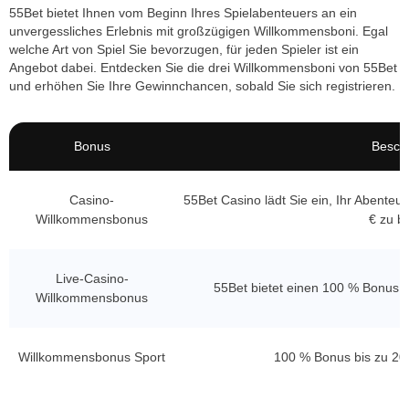
55Bet bietet Ihnen vom Beginn Ihres Spielabenteuers an ein
unvergessliches Erlebnis mit großzügigen Willkommensboni. Egal
welche Art von Spiel Sie bevorzugen, für jeden Spieler ist ein
Angebot dabei. Entdecken Sie die drei Willkommensboni von 55Bet
und erhöhen Sie Ihre Gewinnchancen, sobald Sie sich registrieren.
Bonus
Besch
Casino-
55Bet Casino lädt Sie ein, Ihr Abente
Willkommensbonus
€ zu b
Live-Casino-
55Bet bietet einen 100 % Bonus bis
Willkommensbonus
Willkommensbonus Sport
100 % Bonus bis zu 200