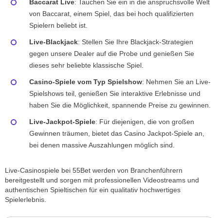
Baccarat Live
: Tauchen Sie ein in die anspruchsvolle Welt
von Baccarat, einem Spiel, das bei hoch qualifizierten
Spielern beliebt ist.
Live-Blackjack
: Stellen Sie Ihre Blackjack-Strategien
gegen unsere Dealer auf die Probe und genießen Sie
dieses sehr beliebte klassische Spiel.
Casino-Spiele vom Typ Spielshow
: Nehmen Sie an Live-
Spielshows teil, genießen Sie interaktive Erlebnisse und
haben Sie die Möglichkeit, spannende Preise zu gewinnen.
Live-Jackpot-Spiele
: Für diejenigen, die von großen
Gewinnen träumen, bietet das Casino Jackpot-Spiele an,
bei denen massive Auszahlungen möglich sind.
Live-Casinospiele bei 55Bet werden von Branchenführern
bereitgestellt und sorgen mit professionellen Videostreams und
authentischen Spieltischen für ein qualitativ hochwertiges
Spielerlebnis.