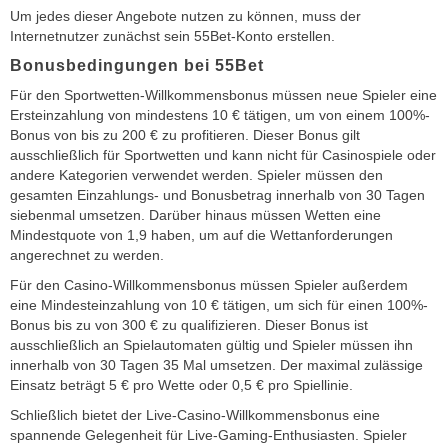
Um jedes dieser Angebote nutzen zu können, muss der
Internetnutzer zunächst sein 55Bet-Konto erstellen.
Bonusbedingungen bei 55Bet
Für den Sportwetten-Willkommensbonus müssen neue Spieler eine
Ersteinzahlung von mindestens 10 € tätigen, um von einem 100%-
Bonus von bis zu 200 € zu profitieren. Dieser Bonus gilt
ausschließlich für Sportwetten und kann nicht für Casinospiele oder
andere Kategorien verwendet werden. Spieler müssen den
gesamten Einzahlungs- und Bonusbetrag innerhalb von 30 Tagen
siebenmal umsetzen. Darüber hinaus müssen Wetten eine
Mindestquote von 1,9 haben, um auf die Wettanforderungen
angerechnet zu werden.
Für den Casino-Willkommensbonus müssen Spieler außerdem
eine Mindesteinzahlung von 10 € tätigen, um sich für einen 100%-
Bonus bis zu von 300 € zu qualifizieren. Dieser Bonus ist
ausschließlich an Spielautomaten gültig und Spieler müssen ihn
innerhalb von 30 Tagen 35 Mal umsetzen. Der maximal zulässige
Einsatz beträgt 5 € pro Wette oder 0,5 € pro Spiellinie.
Schließlich bietet der Live-Casino-Willkommensbonus eine
spannende Gelegenheit für Live-Gaming-Enthusiasten. Spieler