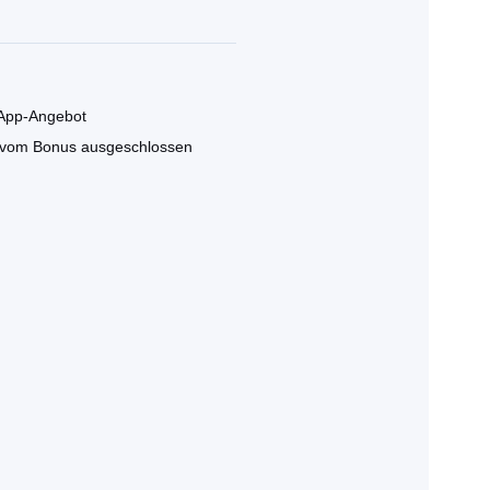
 App-Angebot
er vom Bonus ausgeschlossen