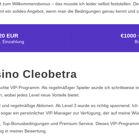
cht zum Willkommensbonus – das musste ich leider selbst feststellen. D
mt ein solides Angebot, wenn man die Bedingungen genau kennt und si
20 EUR
€1000 
. Einzahlung
B
ino Cleobetra
achte VIP-Programm. Als regelmäßiger Spieler wurde ich schrittweise 
 wobei jedes Level neue Vorteile bietet.
ort und regelmäßige Aktionen. Ab Level 3 wurde es richtig spannend: I
 sogar ein persönlicher VIP-Manager zur Verfügung, der auf meine Wü
n, Top-Bonusbedingungen und Premium-Service. Dieses VIP-Programm ist 
ng in meiner Bewertung.