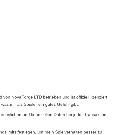
von NovaForge LTD betrieben und ist offiziell lizenziert
s mir als Spieler ein gutes Gefühl gibt.
rsönlichen und finanziellen Daten bei jeder Transaktion
ngslimits festlegen, um mein Spielverhalten besser zu