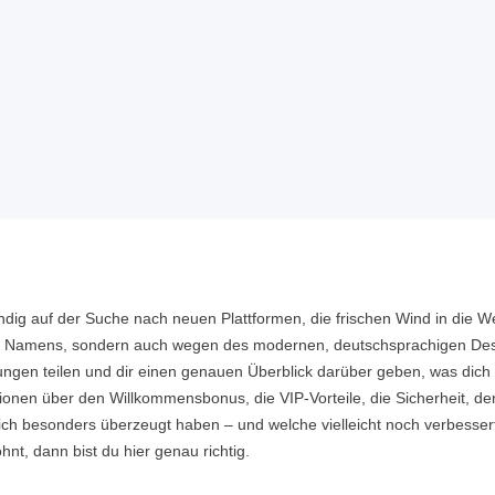
ndig auf der Suche nach neuen Plattformen, die frischen Wind in die We
n Namens, sondern auch wegen des modernen, deutschsprachigen Desig
ngen teilen und dir einen genauen Überblick darüber geben, was dich 
tionen über den Willkommensbonus, die VIP-Vorteile, die Sicherheit, d
h besonders überzeugt haben – und welche vielleicht noch verbessert
ohnt, dann bist du hier genau richtig.