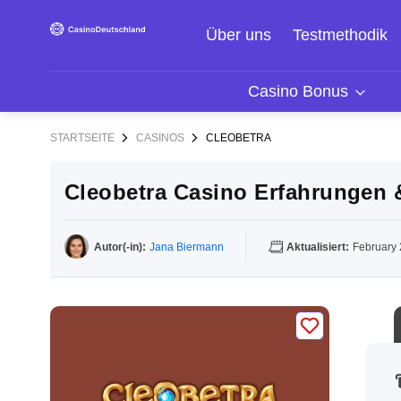
Über uns
Testmethodik
Casino Bonus
STARTSEITE
CASINOS
CLEOBETRA
Cleobetra Casino Erfahrungen 
Autor(-in):
Jana Biermann
Aktualisiert:
February 