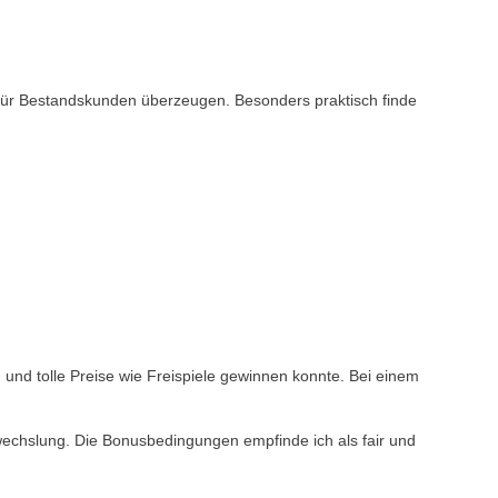
 für Bestandskunden überzeugen. Besonders praktisch finde
und tolle Preise wie Freispiele gewinnen konnte. Bei einem
wechslung. Die Bonusbedingungen empfinde ich als fair und