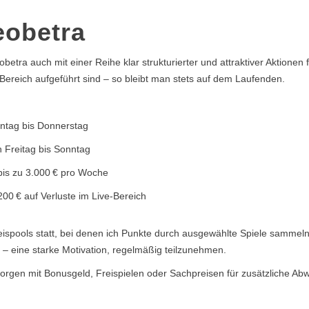
eobetra
a auch mit einer Reihe klar strukturierter und attraktiver Aktionen
-Bereich aufgeführt sind – so bleibt man stets auf dem Laufenden.
ontag bis Donnerstag
n Freitag bis Sonntag
 bis zu 3.000 € pro Woche
200 € auf Verluste im Live-Bereich
ispools statt, bei denen ich Punkte durch ausgewählte Spiele sammeln 
n – eine starke Motivation, regelmäßig teilzunehmen.
orgen mit Bonusgeld, Freispielen oder Sachpreisen für zusätzliche Ab