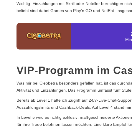
Wichtig: Einzahlungen mit Skrill oder Neteller berechtigen ni
beliebt sind dabei Games von Play’n GO und NetEnt. Insgesa
Min
VIP-Programm im Cas
Was mir bei Cleobetra besonders gefallen hat, ist das durchd
Aktivität und Einzahlungen. Das Programm umfasst fünf Stufen,
Bereits ab Level 1 hatte ich Zugriff auf 24/7-Live-Chat-Supp
Auszahlungslimits und Cashback-Deals. Auf Level 4 stand mir
In Level 5 wird es richtig exklusiv: maßgeschneiderte Aktione
für ihre Treue belohnen lassen möchten. Eine klare Empfehlu