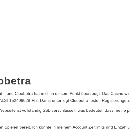
obetra
t – und Cleobetra hat mich in diesem Punkt überzeugt. Das Casino wird 
SI-152406028-FI2. Damit unterliegt Cleobetra festen Regulierungen, wa
ebseite ist vollständig SSL-verschlüsselt, was bedeutet, dass meine pe
n Spielen bereit. Ich konnte in meinem Account Zeitlimits und Einzahlu