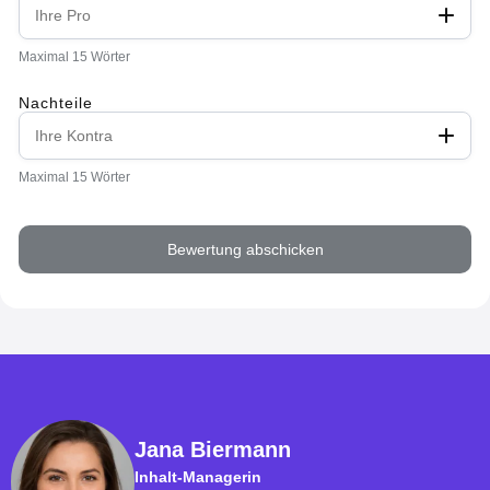
Maximal 15 Wörter
Nachteile
Maximal 15 Wörter
Bewertung abschicken
Jana Biermann
Inhalt-Managerin