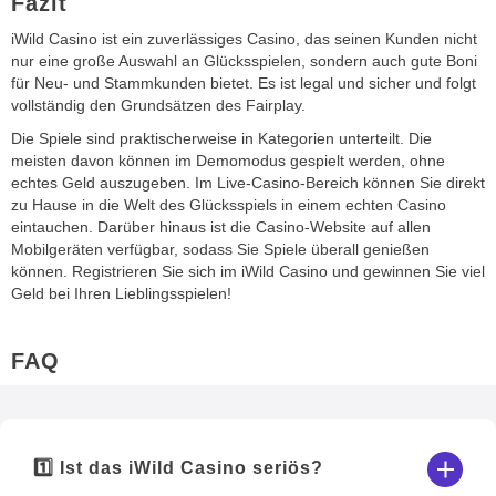
Fazit
iWild Casino ist ein zuverlässiges Casino, das seinen Kunden nicht
nur eine große Auswahl an Glücksspielen, sondern auch gute Boni
für Neu- und Stammkunden bietet. Es ist legal und sicher und folgt
vollständig den Grundsätzen des Fairplay.
Die Spiele sind praktischerweise in Kategorien unterteilt. Die
meisten davon können im Demomodus gespielt werden, ohne
echtes Geld auszugeben. Im Live-Casino-Bereich können Sie direkt
zu Hause in die Welt des Glücksspiels in einem echten Casino
eintauchen. Darüber hinaus ist die Casino-Website auf allen
Mobilgeräten verfügbar, sodass Sie Spiele überall genießen
können. Registrieren Sie sich im iWild Casino und gewinnen Sie viel
Geld bei Ihren Lieblingsspielen!
FAQ
1️⃣ Ist das iWild Casino seriös?