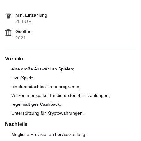
Min. Einzahlung
20 EUR
Geöffnet
2021
Vorteile
eine große Auswahl an Spielen;
Live-Spiele;
ein durchdachtes Treueprogramm;
Willkommenspaket für die ersten 4 Einzahlungen;
regelmäßiges Cashback;
Unterstützung für Kryptowährungen.
Nachteile
Mögliche Provisionen bei Auszahlung.