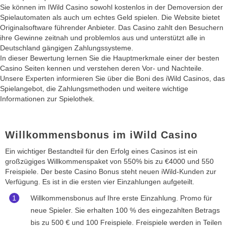
Sie können im IWild Casino sowohl kostenlos in der Demoversion der
Spielautomaten als auch um echtes Geld spielen. Die Website bietet
Originalsoftware führender Anbieter. Das Casino zahlt den Besuchern
ihre Gewinne zeitnah und problemlos aus und unterstützt alle in
Deutschland gängigen Zahlungssysteme.
In dieser Bewertung lernen Sie die Hauptmerkmale einer der besten
Casino Seiten kennen und verstehen deren Vor- und Nachteile.
Unsere Experten informieren Sie über die Boni des iWild Casinos, das
Spielangebot, die Zahlungsmethoden und weitere wichtige
Informationen zur Spielothek.
Willkommensbonus im iWild Casino
Ein wichtiger Bestandteil für den Erfolg eines Casinos ist ein
großzügiges Willkommenspaket von 550% bis zu €4000 und 550
Freispiele. Der beste Casino Bonus steht neuen iWild-Kunden zur
Verfügung. Es ist in die ersten vier Einzahlungen aufgeteilt.
Willkommensbonus auf Ihre erste Einzahlung. Promo für
neue Spieler. Sie erhalten 100 % des eingezahlten Betrags
bis zu 500 € und 100 Freispiele. Freispiele werden in Teilen