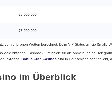
25.000.000
75.000.000
tz der verlorenen Wetten berechnet. Beim VIP-Status gilt sie für alle W
 so viele Aktionen: Cashback, Freispiele für die Anmeldung bei Telegr
 Bonuskrabbe.
Bonus Crab Casinos
sind in Deutschland sehr beliebt, a
sino im Überblick