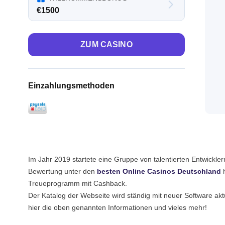
€1500
ZUM CASINO
Einzahlungsmethoden
Im Jahr 2019 startete eine Gruppe von talentierten Entwicklern
Bewertung unter den
besten Online Casinos Deutschland
h
Treueprogramm mit Cashback.
Der Katalog der Webseite wird ständig mit neuer Software aktu
hier die oben genannten Informationen und vieles mehr!