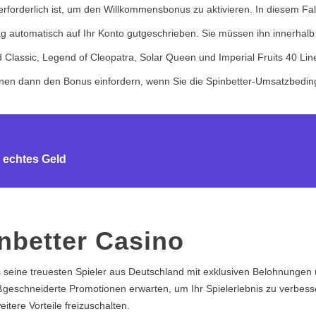
erforderlich ist, um den Willkommensbonus zu aktivieren. In diesem Fall
rag automatisch auf Ihr Konto gutgeschrieben. Sie müssen ihn innerhal
ld Classic, Legend of Cleopatra, Solar Queen und Imperial Fruits 40 Li
önnen dann den Bonus einfordern, wenn Sie die Spinbetter-Umsatzbedin
 echtes Geld
nbetter Casino
 seine treuesten Spieler aus Deutschland mit exklusiven Belohnungen u
ßgeschneiderte Promotionen erwarten, um Ihr Spielerlebnis zu verbess
itere Vorteile freizuschalten.