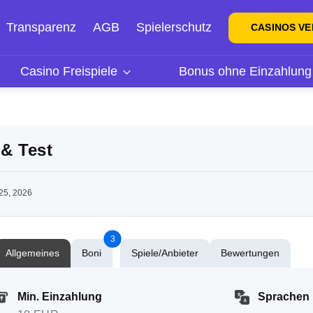
Transparenz
AGB
Spielerschutz
CASINOS V
Casino Freispiele
Bonus ohne Einzahlung
 & Test
25, 2026
3
Allgemeines
Boni
Spiele/Anbieter
Bewertungen
Min. Einzahlung
Sprachen