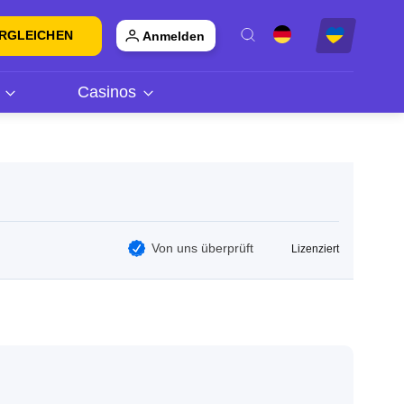
ERGLEICHEN
Anmelden
Casinos
Von uns überprüft
Lizenziert